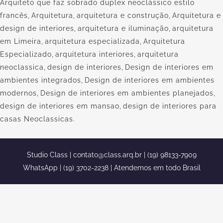
Arquiteto que faz sobrado duplex neoclássico estilo
francês
,
Arquitetura
,
arquitetura e construção
,
Arquitetura e
design de interiores
,
arquitetura e iluminação
,
arquitetura
em Limeira
,
arquitetura especializada
,
Arquitetura
Especializado
,
arquitetura interiores
,
arquitetura
neoclassica
,
design de interiores
,
Design de interiores em
ambientes integrados
,
Design de interiores em ambientes
modernos
,
Design de interiores em ambientes planejados
,
design de interiores em mansao
,
design de interiores para
casas Neoclassicas.
Studio Class |
contato@class.arq.br
| (19) 98133-7909
WhatsApp | (19) 3702-2238 | Atendemos em todo Brasil