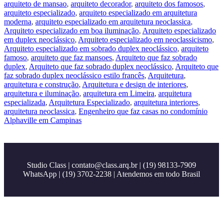
arquiteto de mansao
,
arquiteto decorador
,
arquiteto dos famosos
,
arquiteto especializado
,
arquiteto especializado em arquitetura
moderna
,
arquiteto especializado em arquitetura neoclassica
,
Arquiteto especializado em boa iluminação
,
Arquiteto especializado
em duplex neoclássico
,
Arquiteto especializado em neoclassicismo
,
Arquiteto especializado em sobrado duplex neoclássico
,
arquiteto
famoso
,
arquiteto que faz mansoes
,
Arquiteto que faz sobrado
duplex
,
Arquiteto que faz sobrado duplex neoclássico
,
Arquiteto que
faz sobrado duplex neoclássico estilo francês
,
Arquitetura
,
arquitetura e construção
,
Arquitetura e design de interiores
,
arquitetura e iluminação
,
arquitetura em Limeira
,
arquitetura
especializada
,
Arquitetura Especializado
,
arquitetura interiores
,
arquitetura neoclassica
,
Engenheiro que faz casas no condomínio
Alphaville em Campinas
Studio Class |
contato@class.arq.br
| (19) 98133-7909
WhatsApp | (19) 3702-2238 | Atendemos em todo Brasil