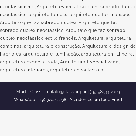
neoclassicismo
,
Arquiteto especializado em sobrado duplex
neoclássico
,
arquiteto famoso
,
arquiteto que faz mansoes
,
Arquiteto que faz sobrado duplex
,
Arquiteto que faz
sobrado duplex neoclássico
,
Arquiteto que faz sobrado
duplex neoclássico estilo francês
,
Arquitetura
,
arquitetura
campinas
,
arquitetura e construção
,
Arquitetura e design de
interiores
,
arquitetura e iluminação
,
arquitetura em Limeira
,
arquitetura especializada
,
Arquitetura Especializado
,
arquitetura interiores
,
arquitetura neoclassica
Studio Class |
contato@class.arq.br
| (19) 98133-7909
WhatsApp | (19) 3702-2238 | Atendemos em todo Brasil