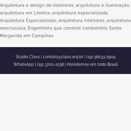
Arquitetura e design de interiores
,
arquitetura e iluminação
,
arquitetura em Limeira
,
arquitetura especializada
,
Arquitetura Especializado
,
arquitetura interiores
,
arquitetura
neoclassica
,
Engenheiro que constrói condomínio Santa
Margarida em Campinas
Studio Class |
contato@class.arq.br
| (19) 98133-7909
WhatsApp | (19) 3702-2238 | Atendemos em todo Brasil