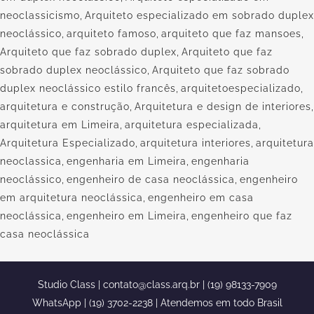
neoclassicismo
,
Arquiteto especializado em sobrado duplex
neoclássico
,
arquiteto famoso
,
arquiteto que faz mansoes
,
Arquiteto que faz sobrado duplex
,
Arquiteto que faz
sobrado duplex neoclássico
,
Arquiteto que faz sobrado
duplex neoclássico estilo francês
,
arquitetoespecializado
,
arquitetura e construção
,
Arquitetura e design de interiores
,
arquitetura em Limeira
,
arquitetura especializada
,
Arquitetura Especializado
,
arquitetura interiores
,
arquitetura
neoclassica
,
engenharia em Limeira
,
engenharia
neoclássico
,
engenheiro de casa neoclássica
,
engenheiro
em arquitetura neoclássica
,
engenheiro em casa
neoclássica
,
engenheiro em Limeira
,
engenheiro que faz
casa neoclássica
Studio Class |
contato@class.arq.br
| (19) 98133-7909
WhatsApp | (19) 3702-2238 | Atendemos em todo Brasil