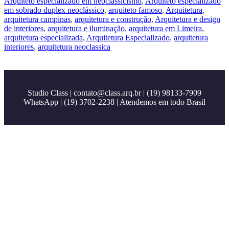
Arquiteto especializado em neoclassicismo
,
Arquiteto especializado
em sobrado duplex neoclássico
,
arquiteto famoso
,
Arquitetura
,
arquitetura campinas
,
arquitetura e construção
,
Arquitetura e design
de interiores
,
arquitetura e iluminação
,
arquitetura em Limeira
,
arquitetura especializada
,
Arquitetura Especializado
,
arquitetura
interiores
,
arquitetura neoclassica
Studio Class |
contato@class.arq.br
| (19) 98133-7909
WhatsApp | (19) 3702-2238 | Atendemos em todo Brasil