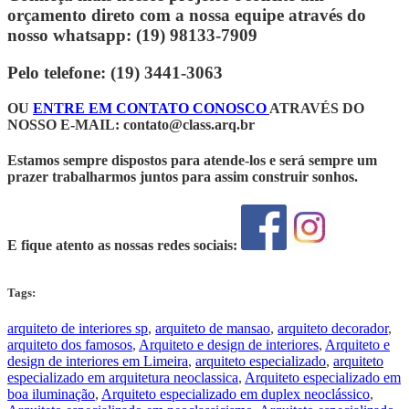
orçamento direto com a nossa equipe através do
nosso whatsapp: (19) 98133-7909
Pelo telefone: (19) 3441-3063
OU
ENTRE EM CONTATO CONOSCO
ATRAVÉS DO
NOSSO E-MAIL:
contato@class.arq.br
Estamos sempre dispostos para atende-los e será sempre um
prazer trabalharmos juntos para assim construir sonhos.
E fique atento as nossas redes sociais:
Tags:
arquiteto de interiores sp
,
arquiteto de mansao
,
arquiteto decorador
,
arquiteto dos famosos
,
Arquiteto e design de interiores
,
Arquiteto e
design de interiores em Limeira
,
arquiteto especializado
,
arquiteto
especializado em arquitetura neoclassica
,
Arquiteto especializado em
boa iluminação
,
Arquiteto especializado em duplex neoclássico
,