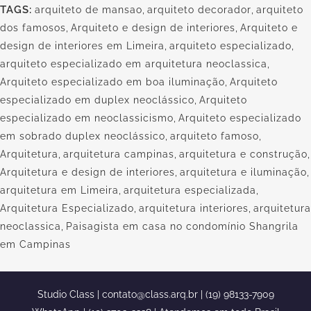
TAGS:
arquiteto de mansao
,
arquiteto decorador
,
arquiteto
dos famosos
,
Arquiteto e design de interiores
,
Arquiteto e
design de interiores em Limeira
,
arquiteto especializado
,
arquiteto especializado em arquitetura neoclassica
,
Arquiteto especializado em boa iluminação
,
Arquiteto
especializado em duplex neoclássico
,
Arquiteto
especializado em neoclassicismo
,
Arquiteto especializado
em sobrado duplex neoclássico
,
arquiteto famoso
,
Arquitetura
,
arquitetura campinas
,
arquitetura e construção
,
Arquitetura e design de interiores
,
arquitetura e iluminação
,
arquitetura em Limeira
,
arquitetura especializada
,
Arquitetura Especializado
,
arquitetura interiores
,
arquitetura
neoclassica
,
Paisagista em casa no condomínio Shangrila
em Campinas
Studio Class |
contato@class.arq.br
| (19) 98133-7909