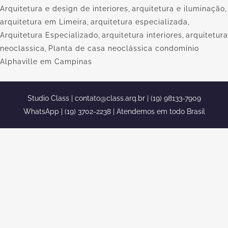
Arquitetura e design de interiores
,
arquitetura e iluminação
,
arquitetura em Limeira
,
arquitetura especializada
,
Arquitetura Especializado
,
arquitetura interiores
,
arquitetura
neoclassica
,
Planta de casa neoclássica condomínio
Alphaville em Campinas
Studio Class |
contato@class.arq.br
| (19) 98133-7909
WhatsApp | (19) 3702-2238 | Atendemos em todo Brasil