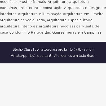
neoclássico estilo francês
,
Arquitetura
,
arquitetura
campinas
,
arquitetura e construção
,
Arquitetura e design de
interiores
,
arquitetura e iluminação
,
arquitetura em Limeira
,
arquitetura especializada
,
Arquitetura Especializado
,
arquitetura interiores
,
arquitetura neoclassica
,
Planta de
casa condomínio Parque das Quaresmeiras em Campinas
Studio Class |
contato@class.arq.br
| (19) 98133-7909
WhatsApp | (19) 3702-2238 | Atendemos em todo Brasil