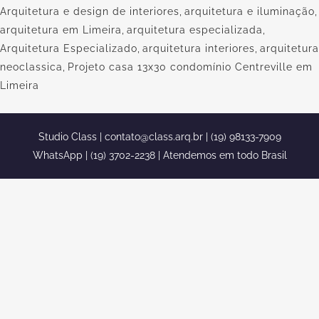
Arquitetura e design de interiores
,
arquitetura e iluminação
,
arquitetura em Limeira
,
arquitetura especializada
,
Arquitetura Especializado
,
arquitetura interiores
,
arquitetura
neoclassica
,
Projeto casa 13x30 condomínio Centreville em
Limeira
Studio Class |
contato@class.arq.br
| (19) 98133-7909
WhatsApp | (19) 3702-2238 | Atendemos em todo Brasil