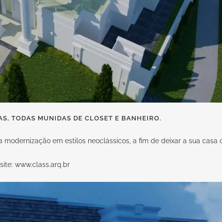
S, TODAS MUNIDAS DE CLOSET E BANHEIRO.
a modernização em estilos neoclássicos, a fim de deixar a sua casa
site:
www.class.arq.br