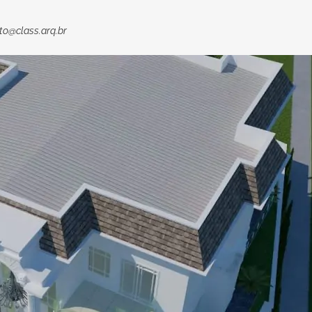
to@class.arq.br